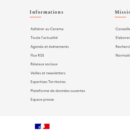
Liens
d'actions
Informations
Missi
Adhérer au Cerema
Conseill
Toute l'actualité
Elaborer
Agenda et événements
Recherc
Flux RSS
Normali
Réseaux sociaux
Veilles et newsletters
Expertises Territoires
Plateforme de données ouvertes
Espace presse