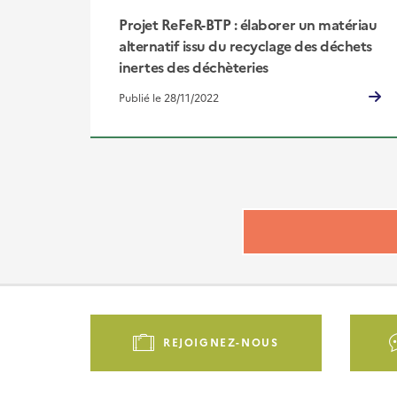
Projet ReFeR-BTP : élaborer un matériau
alternatif issu du recyclage des déchets
inertes des déchèteries
Publié le 28/11/2022
Pied
de
REJOIGNEZ-NOUS
page
-