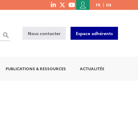
Menu
FR
EN
menu
du
social
compte
links
de
Nous contacter
Espace adhérents
l'utilisateur
PUBLICATIONS & RESSOURCES
ACTUALITÉS