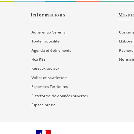
Liens
d'actions
Informations
Missi
Adhérer au Cerema
Conseill
Toute l'actualité
Elaborer
Agenda et événements
Recherc
Flux RSS
Normali
Réseaux sociaux
Veilles et newsletters
Expertises Territoires
Plateforme de données ouvertes
Espace presse