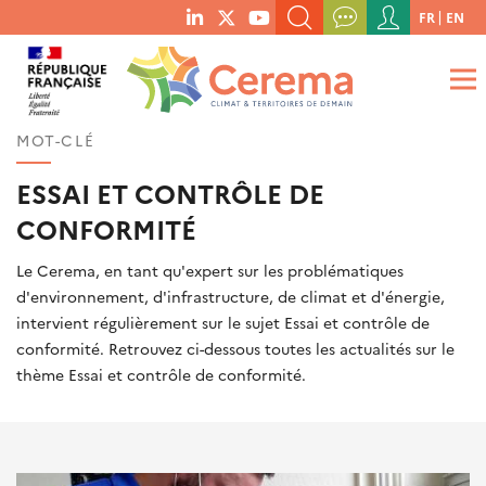
Menu
FR
EN
menu
du
RECHERCHER UN MOT-CLÉ, UNE PUBLICATION, ETC.
social
compte
links
de
QUE RECHERCHEZ-VOUS ?
OK
l'utilisateur
MOT-CLÉ
ESSAI ET CONTRÔLE DE
CONFORMITÉ
Le Cerema, en tant qu'expert sur les problématiques
d'environnement, d'infrastructure, de climat et d'énergie,
intervient régulièrement sur le sujet Essai et contrôle de
conformité. Retrouvez ci-dessous toutes les actualités sur le
thème Essai et contrôle de conformité.