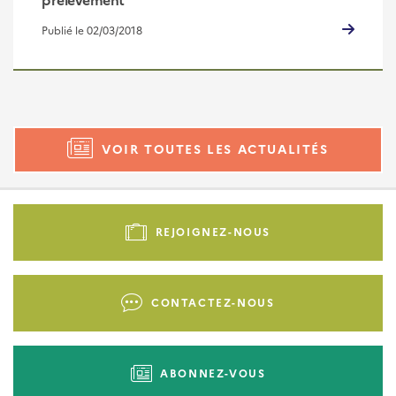
Publié le 02/03/2018
VOIR TOUTES LES ACTUALITÉS
Pied
de
REJOIGNEZ-NOUS
page
-
Liens
CONTACTEZ-NOUS
d'actions
ABONNEZ-VOUS