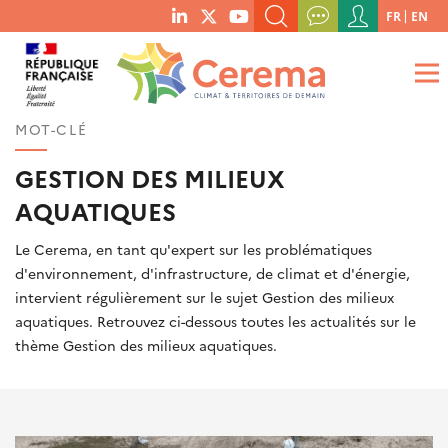
Menu
FR
EN
menu
du
RECHERCHER UN MOT-CLÉ, UNE PUBLICATION, ETC.
social
compte
links
de
QUE RECHERCHEZ-VOUS ?
OK
l'utilisateur
MOT-CLÉ
GESTION DES MILIEUX
AQUATIQUES
Le Cerema, en tant qu'expert sur les problématiques
d'environnement, d'infrastructure, de climat et d'énergie,
intervient régulièrement sur le sujet Gestion des milieux
aquatiques. Retrouvez ci-dessous toutes les actualités sur le
thème Gestion des milieux aquatiques.