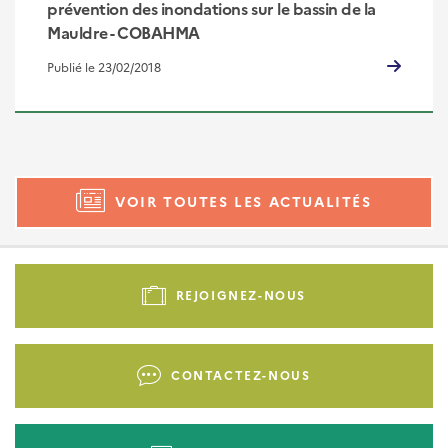
prévention des inondations sur le bassin de la
Mauldre - COBAHMA
Publié le 23/02/2018
VOIR TOUTES LES ACTUALITÉS
Pied
de
REJOIGNEZ-NOUS
page
-
Liens
CONTACTEZ-NOUS
d'actions