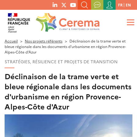
Menu
FR
EN
menu
du
RECHERCHER UN MOT-CLÉ, UNE PUBLICATION, ETC.
social
compte
links
de
QUE RECHERCHEZ-VOUS ?
OK
l'utilisateur
Accueil
Nos projets référents
Déclinaison de la trame verte et
bleue régionale dans les documents d'urbanisme en région Provence-
Alpes-Côte d'Azur
STRATÉGIES, RÉSILIENCE ET PROJETS DE TRANSITION
Déclinaison de la trame verte et
bleue régionale dans les documents
d'urbanisme en région Provence-
Alpes-Côte d'Azur