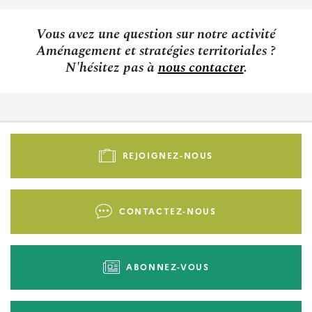
Vous avez une question sur notre activité
Aménagement et stratégies territoriales ?
N'hésitez pas à
nous contacter
.
Pied
de
REJOIGNEZ-NOUS
page
-
Liens
CONTACTEZ-NOUS
d'actions
ABONNEZ-VOUS