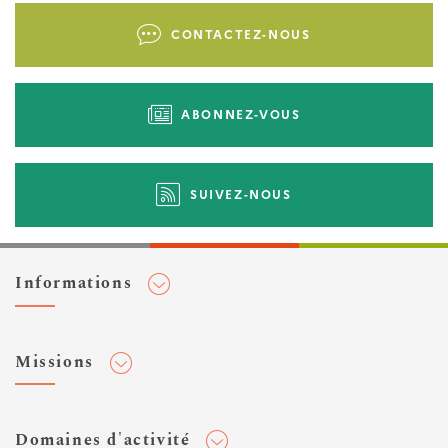
Liens
CONTACTEZ-NOUS
d'actions
ABONNEZ-VOUS
SUIVEZ-NOUS
Informations
Adhérer au Cerema
Missions
Toute l'actualité
Agenda et événements
Conseiller & Concevoir
Domaines d'activité
Flux RSS