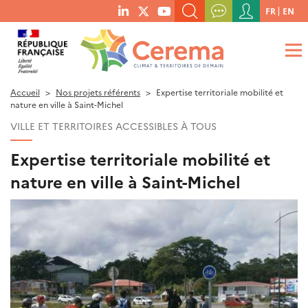
Menu
FR
EN
menu
du
RECHERCHER UN MOT-CLÉ, UNE PUBLICATION, ETC.
social
compte
links
de
QUE RECHERCHEZ-VOUS ?
OK
l'utilisateur
Accueil
Nos projets référents
Expertise territoriale mobilité et
nature en ville à Saint-Michel
VILLE ET TERRITOIRES ACCESSIBLES À TOUS
Expertise territoriale mobilité et
nature en ville à Saint-Michel