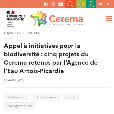
Menu
FR
EN
menu
du
RECHERCHER UN MOT-CLÉ, UNE PUBLICATION, ETC.
social
compte
links
de
QUE RECHERCHEZ-VOUS ?
OK
l'utilisateur
DANS LES TERRITOIRES
Appel à initiatives pour la
biodiversité : cinq projets du
Cerema retenus par l‘Agence de
l’Eau Artois-Picardie
13 AVRIL 2018
Biodiversité
Infrastructures
Faune
Passages à faune