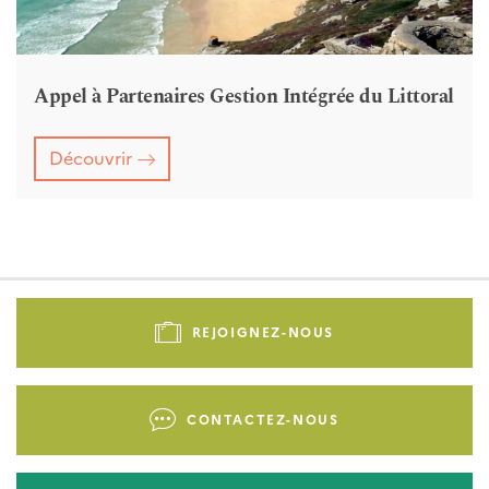
Appel à Partenaires Gestion Intégrée du Littoral
Découvrir
Pied
de
REJOIGNEZ-NOUS
page
-
Liens
CONTACTEZ-NOUS
d'actions