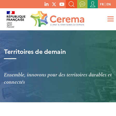
Menu
FR
EN
menu
du
RECHERCHER UN MOT-CLÉ, UNE PUBLICATION, ETC.
social
compte
links
de
QUE RECHERCHEZ-VOUS ?
OK
l'utilisateur
Territoires de demain
Ensemble, innovons pour des territoires durables et
connectés