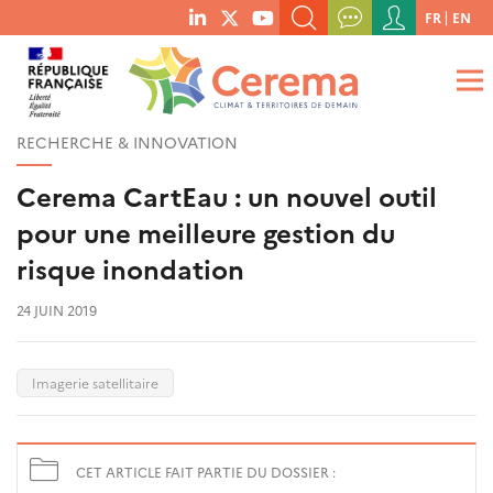
Menu
FR
EN
menu
du
RECHERCHER UN MOT-CLÉ, UNE PUBLICATION, ETC.
social
compte
links
de
QUE RECHERCHEZ-VOUS ?
OK
l'utilisateur
RECHERCHE & INNOVATION
Cerema CartEau : un nouvel outil
pour une meilleure gestion du
risque inondation
24 JUIN 2019
Imagerie satellitaire
CET ARTICLE FAIT PARTIE DU DOSSIER :