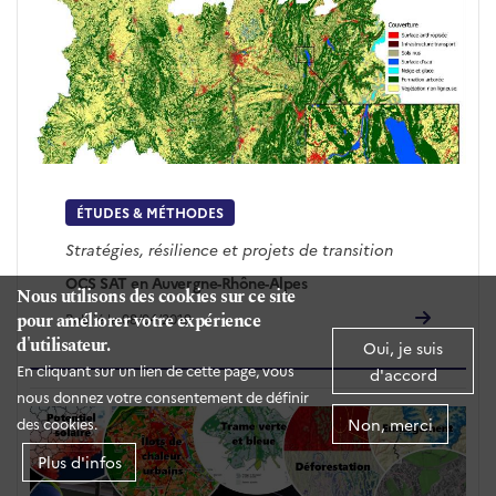
ÉTUDES & MÉTHODES
Stratégies, résilience et projets de transition
OCS SAT en Auvergne-Rhône-Alpes
Nous utilisons des cookies sur ce site
pour améliorer votre expérience
Publié le 08/04/2019
d'utilisateur.
Oui, je suis
En cliquant sur un lien de cette page, vous
d'accord
nous donnez votre consentement de définir
Non, merci
des cookies.
Plus d'infos