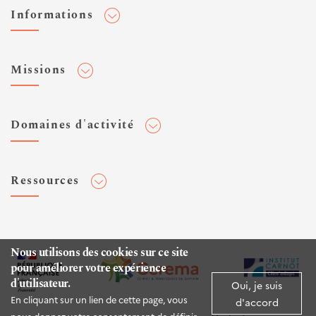
Informations
Adhérer au Cerema
Missions
Toute l'actualité
Agenda et événements
Conseiller & Concevoir
Domaines d'activité
Flux RSS
Elaborer, Diffuser & Animer
Réseaux sociaux
Rechercher & Innover
Aménagement et stratégies territoriales
Veilles et newsletters
Ressources
Normalisation
Bâtiment
Expertises Territoires
Mobilités
Plateforme de données ouvertes
Editions
Infrastructures de transport
Espace presse
Rapports d'étude
Nous utilisons des cookies sur ce site
Environnement et risques
pour améliorer votre expérience
Publications HAL
d'utilisateur.
Mer et littoral
Oui, je suis
Documentation routière (DTRF)
En cliquant sur un lien de cette page, vous
d'accord
Logiciels & apps