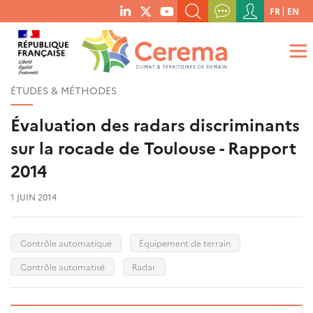
Menu
FR
EN
menu
du
RECHERCHER UN MOT-CLÉ, UNE PUBLICATION, ETC.
social
compte
links
de
QUE RECHERCHEZ-VOUS ?
OK
l'utilisateur
ÉTUDES & MÉTHODES
Évaluation des radars discriminants
sur la rocade de Toulouse - Rapport
2014
1 JUIN 2014
Contrôle automatique
Équipement de terrain
Contrôle automatisé
Radar