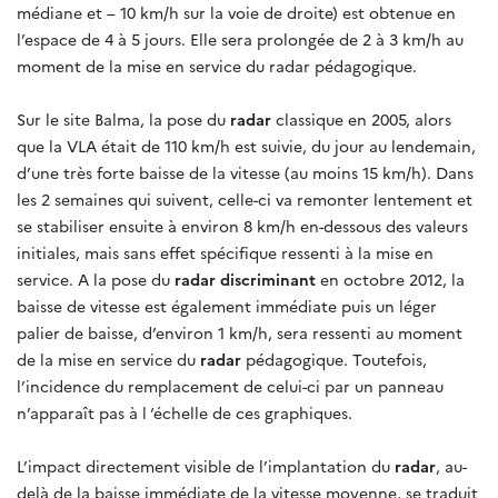
médiane et – 10 km/h sur la voie de droite) est obtenue en
l’espace de 4 à 5 jours. Elle sera prolongée de 2 à 3 km/h au
moment de la mise en service du radar pédagogique.
Sur le site Balma, la pose du
radar
classique en 2005, alors
que la VLA était de 110 km/h est suivie, du jour au lendemain,
d’une très forte baisse de la vitesse (au moins 15 km/h). Dans
les 2 semaines qui suivent, celle-ci va remonter lentement et
se stabiliser ensuite à environ 8 km/h en-dessous des valeurs
initiales, mais sans effet spécifique ressenti à la mise en
service. A la pose du
radar discriminant
en octobre 2012, la
baisse de vitesse est également immédiate puis un léger
palier de baisse, d’environ 1 km/h, sera ressenti au moment
de la mise en service du
radar
pédagogique. Toutefois,
l’incidence du remplacement de celui-ci par un panneau
n’apparaît pas à l ‘échelle de ces graphiques.
L’impact directement visible de l’implantation du
radar
, au-
delà de la baisse immédiate de la vitesse moyenne, se traduit