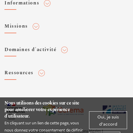
Informations
Adhérer au Cerema
Missions
Toute l'actualité
Agenda et événements
Conseiller & Concevoir
Domaines d'activité
Flux RSS
Elaborer, Diffuser & Animer
Réseaux sociaux
Rechercher & Innover
Aménagement et stratégies territoriales
Veilles et newsletters
Ressources
Normalisation
Bâtiment
Expertises Territoires
Mobilités
Plateforme de données ouvertes
Editions
Infrastructures de transport
Espace presse
Rapports d'étude
Nous utilisons des cookies sur ce site
Environnement et risques
pour améliorer votre expérience
Publications HAL
d'utilisateur.
Mer et littoral
Oui, je suis
Documentation routière (DTRF)
En cliquant sur un lien de cette page, vous
d'accord
Logiciels & apps
nous donnez votre consentement de définir
Cerema
Plan du site
Mentions légales