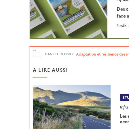
Deux 
face 
Publié 
Adaptation et résilience des i
DANS LE DOSSIER
A LIRE AUSSI
ÉT
Infra
Les 
acco