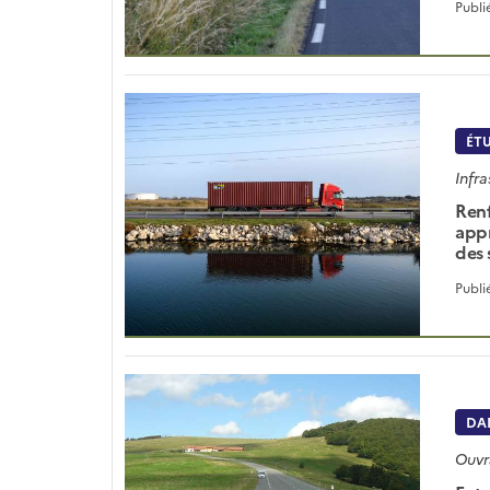
Publi
ÉT
Infra
Renf
appr
des 
Publi
DAN
Ouvr