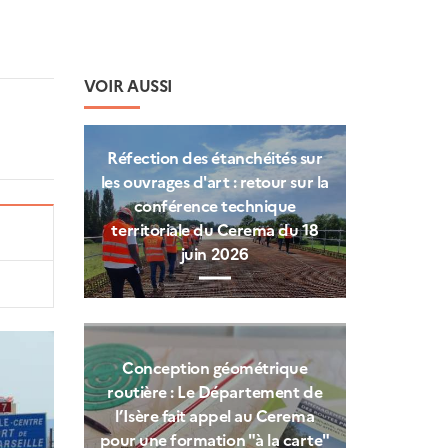
VOIR AUSSI
Réfection des étanchéités sur
les ouvrages d'art : retour sur la
conférence technique
territoriale du Cerema du 18
juin 2026
Conception géométrique
routière : Le Département de
l’Isère fait appel au Cerema
pour une formation "à la carte"