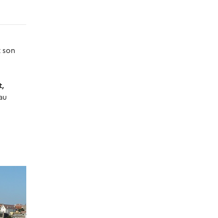
t son
t,
au