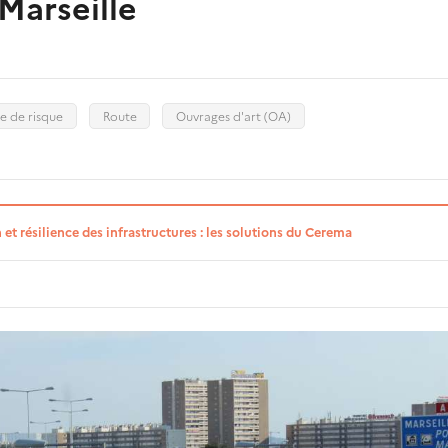
Marseille
e de risque
Route
Ouvrages d'art (OA)
et résilience des infrastructures : les solutions du Cerema