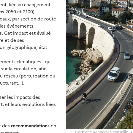
nt, liée au changement
ns 2050 et 2100)
eaux, par section de route
n des événements
s. Cet impact est évalué
re et de ses
tion géographique, état
ements climatiques –qui
ur la circulation, afin
 du réseau (perturbation du
cturant...).
ser les impacts des
, et leurs évolutions liées
r des
recommandations
en
Corniche Kennedy à Marseille -
transport.