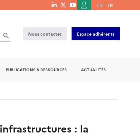
Menu
FR
EN
menu
du
social
compte
links
de
Nous contacter
Espace adhérents
l'utilisateur
PUBLICATIONS & RESSOURCES
ACTUALITÉS
nfrastructures : la