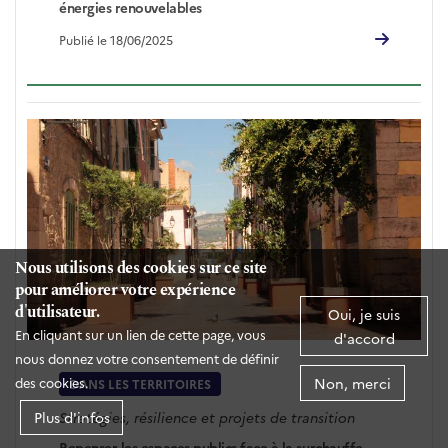
énergies renouvelables
Publié le 18/06/2025
Nous utilisons des cookies sur ce site
pour améliorer votre expérience
d'utilisateur.
Oui, je suis
En cliquant sur un lien de cette page, vous
d'accord
nous donnez votre consentement de définir
Non, merci
des cookies.
DANS LES TERRITOIRES
Stratégies, résilience et projets de transition
Plus d'infos
Repenser les espaces publics face à la surchauffe