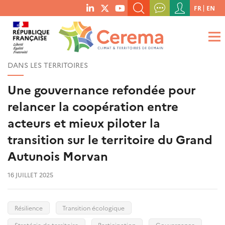
Menu
FR
EN
menu
du
RECHERCHER UN MOT-CLÉ, UNE PUBLICATION, ETC.
social
compte
links
de
QUE RECHERCHEZ-VOUS ?
OK
l'utilisateur
DANS LES TERRITOIRES
Une gouvernance refondée pour
relancer la coopération entre
acteurs et mieux piloter la
transition sur le territoire du Grand
Autunois Morvan
16 JUILLET 2025
Résilience
Transition écologique
Stratégie de territoire
Participation
Gouvernance