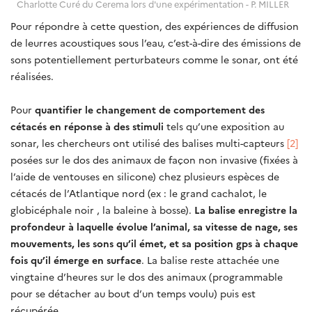
Charlotte Curé du Cerema lors d'une expérimentation - P. MILLER
Pour répondre à cette question, des expériences de diffusion
de leurres acoustiques sous l’eau, c’est-à-dire des émissions de
sons potentiellement perturbateurs comme le sonar, ont été
réalisées.
Pour
quantifier le changement de comportement des
cétacés en réponse à des stimuli
tels qu’une exposition au
sonar, les chercheurs ont utilisé des balises multi-capteurs
[2]
posées sur le dos des animaux de façon non invasive (fixées à
l’aide de ventouses en silicone) chez plusieurs espèces de
cétacés de l’Atlantique nord (ex : le grand cachalot, le
globicéphale noir , la baleine à bosse).
La balise enregistre la
profondeur à laquelle évolue l’animal, sa vitesse de nage, ses
mouvements, les sons qu’il émet, et sa position gps à chaque
fois qu’il émerge en surface
. La balise reste attachée une
vingtaine d’heures sur le dos des animaux (programmable
pour se détacher au bout d’un temps voulu) puis est
récupérée.