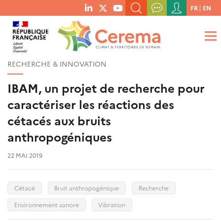
Menu
FR
EN
menu
du
RECHERCHER UN MOT-CLÉ, UNE PUBLICATION, ETC.
social
compte
links
de
QUE RECHERCHEZ-VOUS ?
OK
l'utilisateur
RECHERCHE & INNOVATION
IBAM, un projet de recherche pour
caractériser les réactions des
cétacés aux bruits
anthropogéniques
22 MAI 2019
Cétacé
Bruit anthropogénique
Recherche
Environnement sonore
Vibration