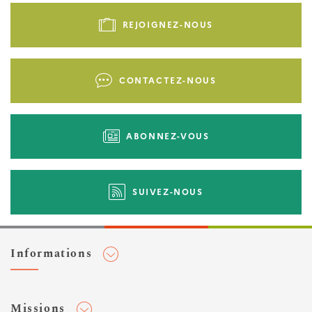
Pied
de
REJOIGNEZ-NOUS
page
-
Liens
CONTACTEZ-NOUS
d'actions
ABONNEZ-VOUS
SUIVEZ-NOUS
Informations
Adhérer au Cerema
Missions