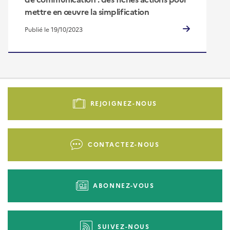
mettre en œuvre la simplification
Publié le 19/10/2023
Pied
de
REJOIGNEZ-NOUS
page
-
Liens
CONTACTEZ-NOUS
d'actions
ABONNEZ-VOUS
SUIVEZ-NOUS