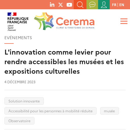
Menu
FR
EN
menu
du
RECHERCHER UN MOT-CLÉ, UNE PUBLICATION, ETC.
social
compte
links
de
QUE RECHERCHEZ-VOUS ?
OK
l'utilisateur
EVÉNEMENTS
L'innovation comme levier pour
rendre accessibles les musées et les
expositions culturelles
4 DÉCEMBRE 2023
Solution innovante
Accessibilité pour les personnes à mobilité réduite
musée
Observatoire