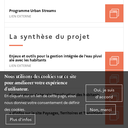
Programme Urban Streams
LIEN EXTERNE
La synthèse du projet
Enjeux et outils pour la gestion intégrée de l'eau pluvi
ale avec les habitants
LIEN EXTERNE
Nous utilisons des cookies sur ce site
Bilan et enseignements des démarches
pour améliorer votre expérience
LIEN EXTERNE
d'utilisateur.
Oui, je suis
Poster retours de terrain: l'implication des habitants
En cliquant sur un lien de cette page, vous
d'accord
LIEN EXTERNE
nous donnez votre consentement de définir
Non, merci
des cookies.
+ d'infos sur le site Paysages, Territoires et Transitions
LIEN EXTERNE
Plus d'infos