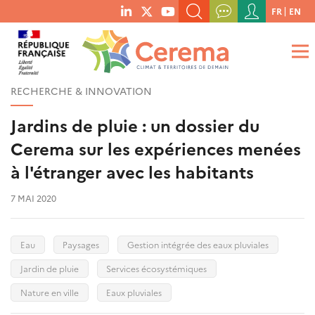
Menu
FR
EN
menu
du
RECHERCHER UN MOT-CLÉ, UNE PUBLICATION, ETC.
social
compte
links
de
QUE RECHERCHEZ-VOUS ?
OK
l'utilisateur
RECHERCHE & INNOVATION
Jardins de pluie : un dossier du
Cerema sur les expériences menées
à l'étranger avec les habitants
7 MAI 2020
Eau
Paysages
Gestion intégrée des eaux pluviales
Jardin de pluie
Services écosystémiques
Nature en ville
Eaux pluviales