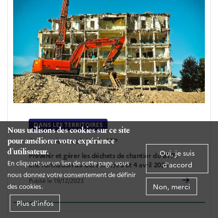
DANS LES TERRITOIRES
Nous utilisons des cookies sur ce site
pour améliorer votre expérience
Economie circulaire du BTP
d'utilisateur.
Oui, je suis
Prévenir et gérer les déchets de chantier du BTP :
En cliquant sur un lien de cette page, vous
d'accord
une formation du Cerema les 3 et 4 avril 2024
nous donnez votre consentement de définir
Publié le 19/12/2023
Non, merci
des cookies.
Plus d'infos