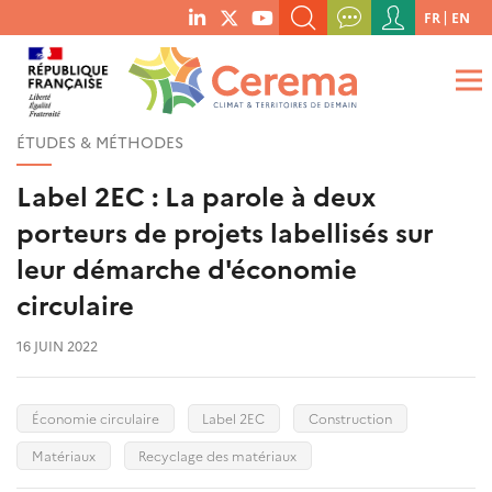
Menu
FR
EN
menu
du
RECHERCHER UN MOT-CLÉ, UNE PUBLICATION, ETC.
social
compte
links
de
QUE RECHERCHEZ-VOUS ?
OK
l'utilisateur
ÉTUDES & MÉTHODES
Label 2EC : La parole à deux
porteurs de projets labellisés sur
leur démarche d'économie
circulaire
16 JUIN 2022
Économie circulaire
Label 2EC
Construction
Matériaux
Recyclage des matériaux