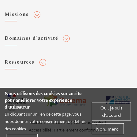
Adhérer au Cerema
Missions
Toute l'actualité
Agenda et événements
Conseiller & Concevoir
Domaines d'activité
Flux RSS
Elaborer, Diffuser & Animer
Réseaux sociaux
Rechercher & Innover
Aménagement et stratégies territoriales
Veilles et newsletters
Ressources
Normalisation
Bâtiment
Expertises Territoires
Mobilités
Plateforme de données ouvertes
Editions
Infrastructures de transport
Espace presse
Rapports d'étude
Nous utilisons des cookies sur ce site
Environnement et risques
pour améliorer votre expérience
Publications HAL
d'utilisateur.
Mer et littoral
Oui, je suis
Documentation routière (DTRF)
En cliquant sur un lien de cette page, vous
d'accord
Logiciels & apps
nous donnez votre consentement de définir
Cerema
Plan du site
Mentions légales
Non, merci
des cookies.
Accessibilité : Partiellement conforme
CGI
Sites web