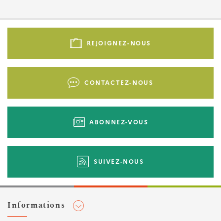
Pied
de
REJOIGNEZ-NOUS
page
-
Liens
CONTACTEZ-NOUS
d'actions
ABONNEZ-VOUS
SUIVEZ-NOUS
Informations