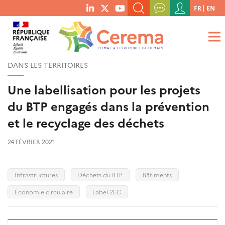
Menu
FR
EN
menu
du
RECHERCHER UN MOT-CLÉ, UNE PUBLICATION, ETC.
social
compte
links
de
QUE RECHERCHEZ-VOUS ?
OK
l'utilisateur
DANS LES TERRITOIRES
Une labellisation pour les projets
du BTP engagés dans la prévention
et le recyclage des déchets
24 FÉVRIER 2021
Infrastructures
Déchets du BTP
Bâtiments
Économie circulaire
Label 2EC