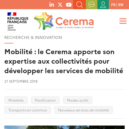
Menu
FR
EN
menu
du
RECHERCHER UN MOT-CLÉ, UNE PUBLICATION, ETC.
social
compte
links
de
QUE RECHERCHEZ-VOUS ?
OK
l'utilisateur
RECHERCHE & INNOVATION
Mobilité : le Cerema apporte son
expertise aux collectivités pour
développer les services de mobilité
21 SEPTEMBRE 2018
Mobilités
Planification
Modes actifs
Transports en commun
Nouveaux services de mobilité