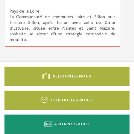
Pays de la Loire
La Communauté de communes Loire et Sillon puis
Estuaire Sillon, après fusion avec celle de Cœur
d’Estuaire, située entre Nantes et Saint Nazaire,
souhaite se doter d’une stratégie territoriale de
mobilité.
Pied
de
REJOIGNEZ-NOUS
page
-
Liens
CONTACTEZ-NOUS
d'actions
ABONNEZ-VOUS