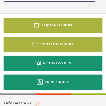
Pied
de
REJOIGNEZ-NOUS
page
-
Liens
CONTACTEZ-NOUS
d'actions
ABONNEZ-VOUS
SUIVEZ-NOUS
Informations