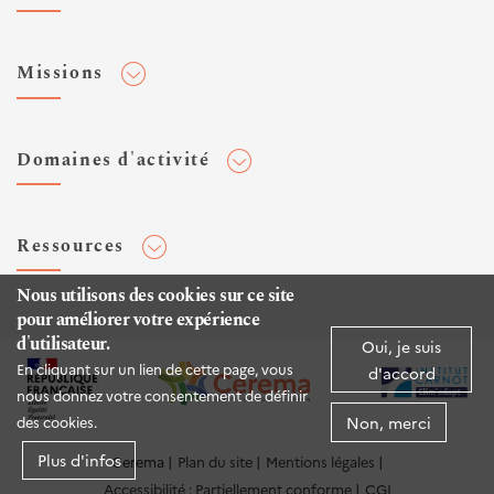
Adhérer au Cerema
Missions
Toute l'actualité
Agenda et événements
Conseiller & Concevoir
Domaines d'activité
Flux RSS
Elaborer, Diffuser & Animer
Réseaux sociaux
Rechercher & Innover
Aménagement et stratégies territoriales
Veilles et newsletters
Ressources
Normalisation
Bâtiment
Expertises Territoires
Nous utilisons des cookies sur ce site
Mobilités
Plateforme de données ouvertes
Editions
pour améliorer votre expérience
Infrastructures de transport
Espace presse
d'utilisateur.
Oui, je suis
Rapports d'étude
En cliquant sur un lien de cette page, vous
Environnement et risques
d'accord
Publications HAL
nous donnez votre consentement de définir
Mer et littoral
Non, merci
Documentation routière (DTRF)
des cookies.
Logiciels & apps
Plus d'infos
Cerema
Plan du site
Mentions légales
Accessibilité : Partiellement conforme
CGI
Sites web