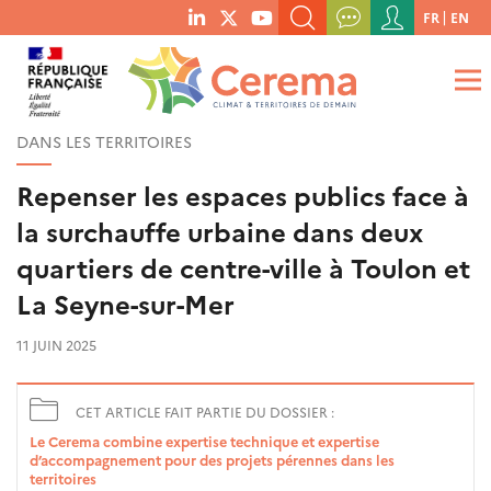
Menu
FR
EN
menu
du
RECHERCHER UN MOT-CLÉ, UNE PUBLICATION, ETC.
social
compte
links
de
QUE RECHERCHEZ-VOUS ?
OK
l'utilisateur
DANS LES TERRITOIRES
Repenser les espaces publics face à
la surchauffe urbaine dans deux
quartiers de centre-ville à Toulon et
La Seyne-sur-Mer
11 JUIN 2025
CET ARTICLE FAIT PARTIE DU DOSSIER :
Le Cerema combine expertise technique et expertise
d’accompagnement pour des projets pérennes dans les
territoires