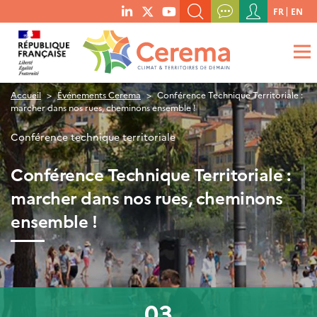
Menu
FR
EN
menu
du
RECHERCHER UN MOT-CLÉ, UNE PUBLICATION, ETC.
social
compte
links
de
QUE RECHERCHEZ-VOUS ?
OK
l'utilisateur
Accueil
Événements Cerema
Conférence Technique Territoriale :
marcher dans nos rues, cheminons ensemble !
Conférence technique territoriale
Conférence Technique Territoriale :
marcher dans nos rues, cheminons
ensemble !
03