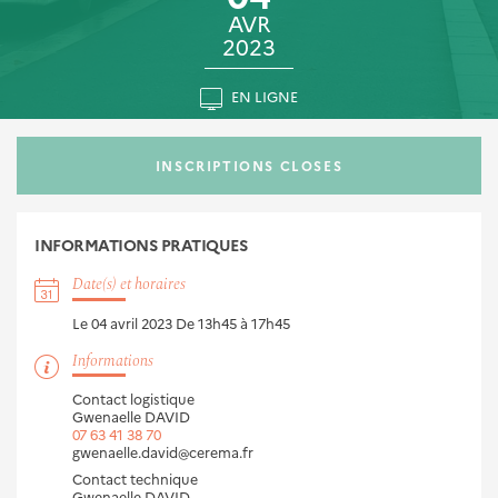
AVR
2023
EN LIGNE
INSCRIPTIONS CLOSES
INFORMATIONS
PRATIQUES
Date(s) et horaires
Le 04 avril 2023
De 13h45 à 17h45
Informations
Contact logistique
Gwenaelle DAVID
07 63 41 38 70
gwenaelle.david@cerema.fr
Contact technique
Gwenaelle DAVID