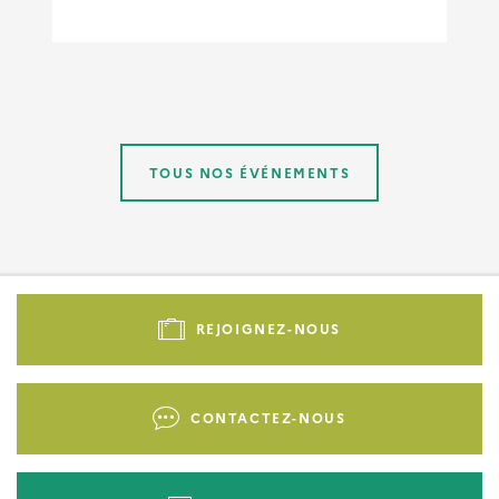
TOUS NOS ÉVÉNEMENTS
Pied
de
REJOIGNEZ-NOUS
page
-
Liens
CONTACTEZ-NOUS
d'actions