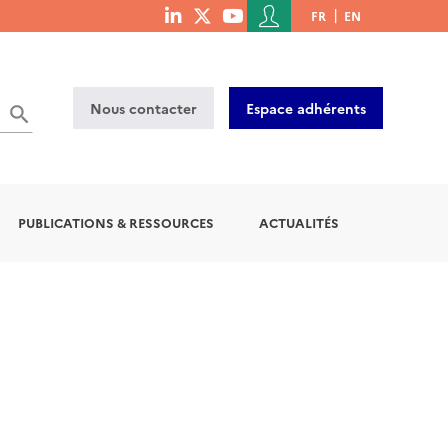
Menu
FR
EN
menu
du
social
compte
links
de
Nous contacter
Espace adhérents
l'utilisateur
PUBLICATIONS & RESSOURCES
ACTUALITÉS