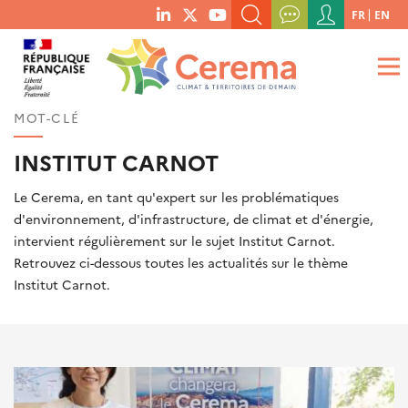
Menu
FR
EN
menu
du
RECHERCHER UN MOT-CLÉ, UNE PUBLICATION, ETC.
social
compte
links
de
QUE RECHERCHEZ-VOUS ?
OK
l'utilisateur
MOT-CLÉ
INSTITUT CARNOT
Le Cerema, en tant qu'expert sur les problématiques
d'environnement, d'infrastructure, de climat et d'énergie,
intervient régulièrement sur le sujet Institut Carnot.
Retrouvez ci-dessous toutes les actualités sur le thème
Institut Carnot.