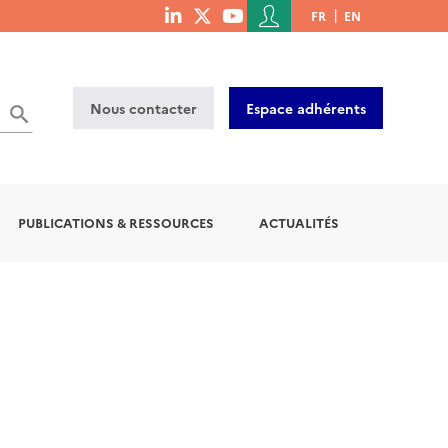
Menu
FR
EN
menu
du
social
compte
links
de
Nous contacter
Espace adhérents
l'utilisateur
PUBLICATIONS & RESSOURCES
ACTUALITÉS