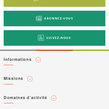
d'actions
ABONNEZ-VOUS
SUIVEZ-NOUS
Informations
Adhérer au Cerema
Missions
Toute l'actualité
Agenda et événements
Conseiller & Concevoir
Domaines d'activité
Flux RSS
Elaborer, Diffuser & Animer
Réseaux sociaux