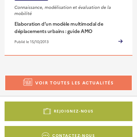
Connaissance, modélisation et évaluation de la
mobilité
Elaboration d’un modèle multimodal de
déplacements urbains : guide AMO
Publié le 15/10/2013
VOIR TOUTES LES ACTUALITÉS
Pied
de
REJOIGNEZ-NOUS
page
-
Liens
CONTACTEZ-NOUS