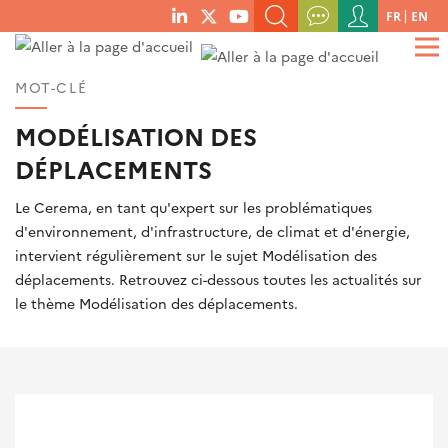
Menu
Aller
FR
EN
menu
du
au
RECHERCHER UN MOT-CLÉ, UNE PUBLICATION, ETC.
social
compte
contenu
QUE RECHERCHEZ-VOUS ?
links
principal
de
MOT-CLÉ
OK
l'utilisateur
MODÉLISATION DES
DÉPLACEMENTS
Le Cerema, en tant qu'expert sur les problématiques
d'environnement, d'infrastructure, de climat et d'énergie,
intervient régulièrement sur le sujet Modélisation des
déplacements. Retrouvez ci-dessous toutes les actualités sur
le thème Modélisation des déplacements.