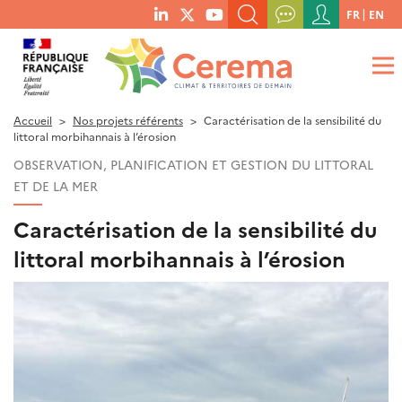
Menu
FR
EN
menu
du
RECHERCHER UN MOT-CLÉ, UNE PUBLICATION, ETC.
social
compte
links
de
QUE RECHERCHEZ-VOUS ?
OK
l'utilisateur
Accueil
Nos projets référents
Caractérisation de la sensibilité du
littoral morbihannais à l’érosion
OBSERVATION, PLANIFICATION ET GESTION DU LITTORAL
ET DE LA MER
Caractérisation de la sensibilité du
littoral morbihannais à l’érosion