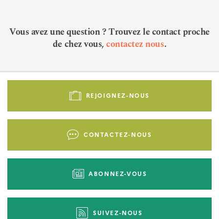
Vous avez une question ? Trouvez le contact proche
de chez vous,
contactez nous
.
Pied
de
REJOIGNEZ-NOUS
page
-
Liens
CONTACTEZ-NOUS
d'actions
ABONNEZ-VOUS
SUIVEZ-NOUS