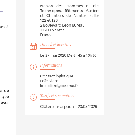
Maison des Hommes et des
Techniques, Bâtiments Ateliers
et Chantiers de Nantes, salles
122 et 123
2 Boulevard Léon Bureau
ant à
44200
Nantes
France
Date(s) et horaires
Le 27 mai 2026
De 8h45 à 16h30
Informations
Contact logistique
Loïc Bliard
loic.bliard@cerema.fr
né du
Tarifs et réservation
i que
ouvel
Clôture inscription
20/05/2026