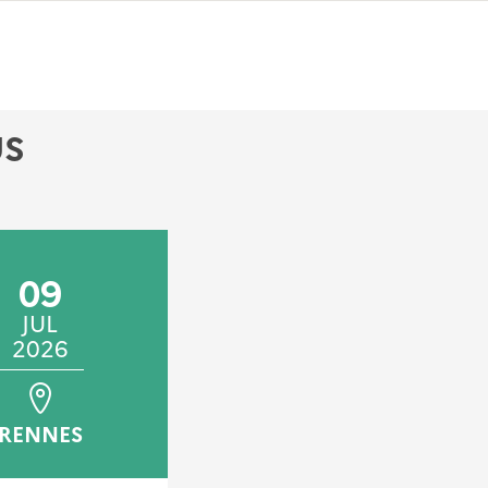
US
09
13
JUL
OCT
2026
2026
RENNES
EN LIGNE