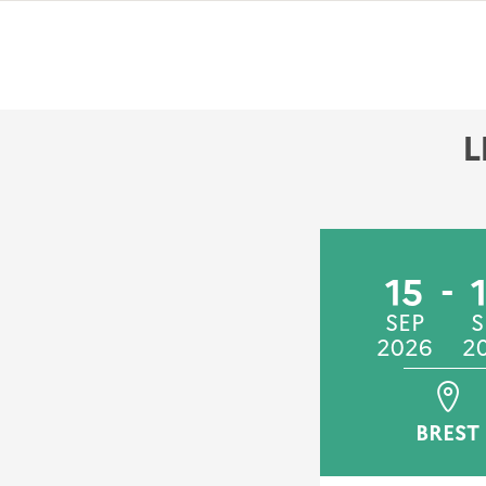
L
21
22
15
JAN
JAN
SEP
S
2026
2026
2026
2
BRUZ
BREST