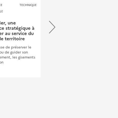
ENCE TECHNIQUE
CONFÉRENCE TECHNIQUE
LE
TERRITORIALE
ier, une
Gestion et entretien du
ce stratégique à
patrimoine routier des
er au service du
petites collectivités -
e territoire
Bretagne
isse de préserver le
Le Cerema a le plaisir de vous
 ou de guider son
convier à un webinaire qui
ment, les gisements
rappellera les principaux
con
enjeux techniques,
environnementaux et
économiques liés à l’entretien
du patrimoine routier des
comm