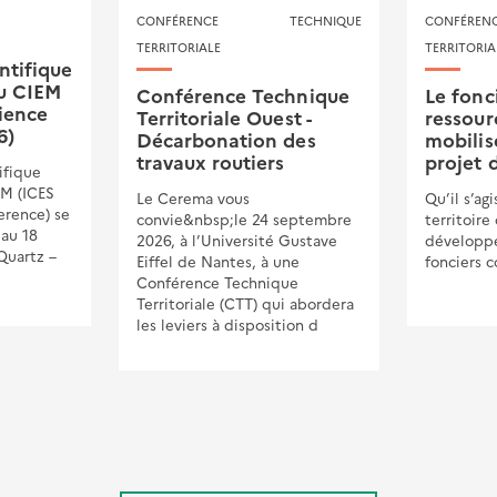
CONFÉRENCE TECHNIQUE
CONFÉR
TERRITORIALE
TERRITORIA
ntifique
du CIEM
Conférence Technique
Le fonc
ience
Territoriale Ouest -
ressour
6)
Décarbonation des
mobilis
travaux routiers
projet d
ifique
EM (ICES
Le Cerema vous
Qu’il s’ag
erence) se
convie&nbsp;le 24 septembre
territoire
 au 18
2026, à l’Université Gustave
développe
Quartz –
Eiffel de Nantes, à une
fonciers 
Conférence Technique
Territoriale (CTT) qui abordera
les leviers à disposition d