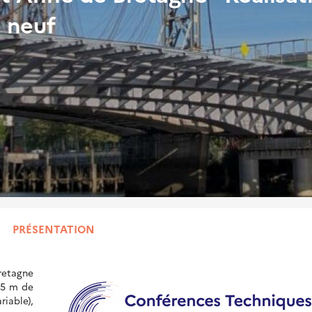
e neuf
PRÉSENTATION
retagne
45 m de
iable),