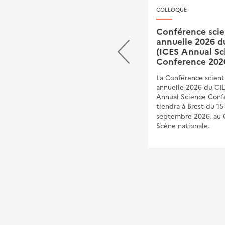
COLLOQUE
COLLOQUE
SALON
Conférence scie
annuelle 2026 
Carrefour des Gestions
(ICES Annual Sc
Locales de l'Eau - CGLE
Conference 202
2026
La Conférence scient
Le Cerema est partenaire des
annuelle 2026 du CI
Carrefour des Gestions Locales
Annual Science Conf
de l'Eau 2026, le rendez-vous
tiendra à Brest du 15
incontournable des acteurs de
septembre 2026, au 
l'eau, qui se tiendra les 21 et
Scène nationale.
22 janvier 2026 au Parc des
expositions de
Rennes.&nbsp;Le Cerema sera
présent durant les 2 jours dans
le Hall 3, sur l