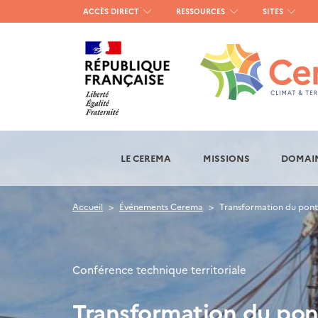
Menu
ACCÈS DIRECT
RESSOURCES
SITES
haut
gauche
LE CEREMA
MISSIONS
DOMAIN
Accueil
Événements Cerema
Transformation du pont A
Conférence technique territoriale
Transformation du pont