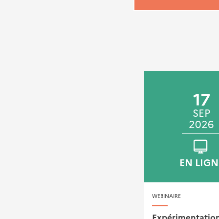
10
17
SEP
SEP
2026
2026
AIX-EN-PROVENCE
EN LIGN
CONFÉRENCE TECHNIQUE
WEBINAIRE
TERRITORIALE
Expérimentatio