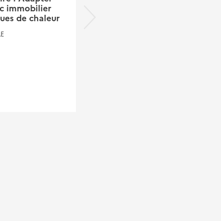
c immobilier
PICS 2026 : Du cadre
ues de chaleur
réglementaire à la
réalité du terrain
RE
Alors que l’échéance du 26
novembre 2026 fixée par la loi
Matras approche, les PICS
entrent