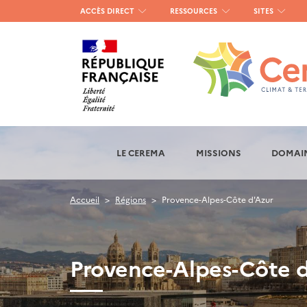
Menu
ACCÈS DIRECT
RESSOURCES
SITES
haut
gauche
LE CEREMA
MISSIONS
DOMAIN
Accueil
Régions
Provence-Alpes-Côte d'Azur
Provence-Alpes-Côte 