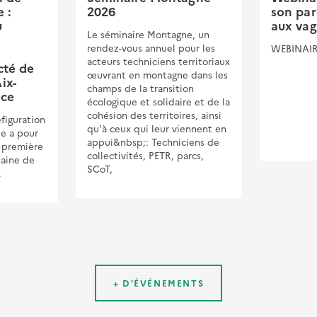
 :
2026
son par
u
aux vag
Le séminaire Montagne, un
rendez-vous annuel pour les
WEBINAI
e
acteurs techniciens territoriaux
cté de
œuvrant en montagne dans les
ix-
champs de la transition
nce
écologique et solidaire et de la
cohésion des territoires, ainsi
figuration
qu'à ceux qui leur viennent en
e a pour
appui&nbsp;: Techniciens de
e première
collectivités, PETR, parcs,
aine de
SCoT,
.
+ D'ÉVÉNEMENTS