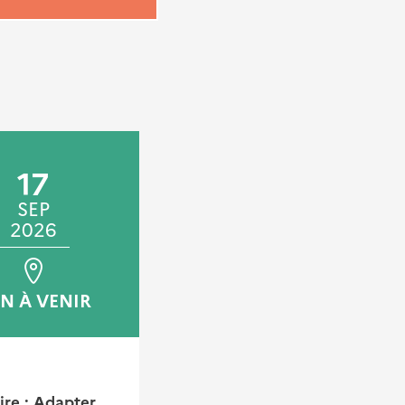
17
19
SEP
NOV
2026
2026
EN À VENIR
AIX-EN-PROVENCE
CONFÉRENCE TECHNIQUE
TERRITORIALE
re : Adapter