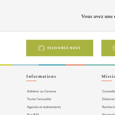
Vous avez une 
Pied
de
REJOIGNEZ-NOUS
page
-
Liens
d'actions
Informations
Missi
Adhérer au Cerema
Conseill
Toute l'actualité
Elaborer
Agenda et événements
Recherc
Flux RSS
Normali