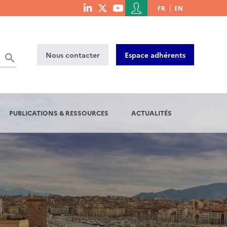
Menu
FR
EN
menu
du
social
compte
links
de
Nous contacter
Espace adhérents
l'utilisateur
PUBLICATIONS & RESSOURCES
ACTUALITÉS