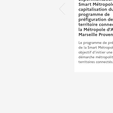
Smart Métropole
Conférence Technique
capitalisation d
Territoriale : "Espaces
programme de
publics et chaleurs
préfiguration d
estivales"
territoire conne
Nous avons le plaisir de vous
la Métropole d’A
convier à une conférence
Marseille Prove
technique territoriale en date
Le programme de pré
du 10 septembre dédiée à
de la Smart Métropol
l’adaptation des espaces
objectif d’initier un
publics de demain.
démarche métropolit
territoires connectés