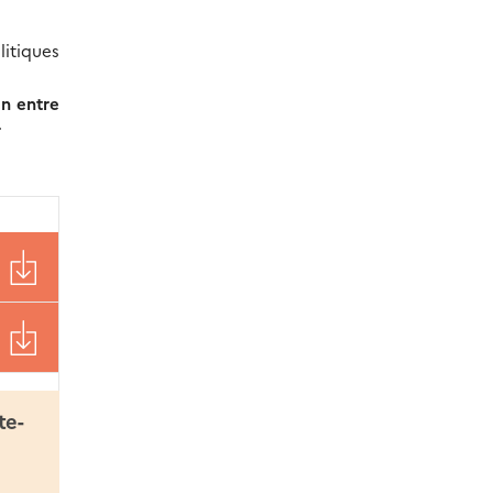
itiques
en entre
r
te-