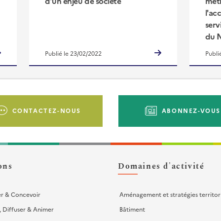
d’un enjeu de société
mét
l'ac
serv
du 
Publié le 23/02/2022
Publi
CONTACTEZ-NOUS
ABONNEZ-VOUS
ons
Domaines d'activité
er & Concevoir
Aménagement et stratégies territor
, Diffuser & Animer
Bâtiment