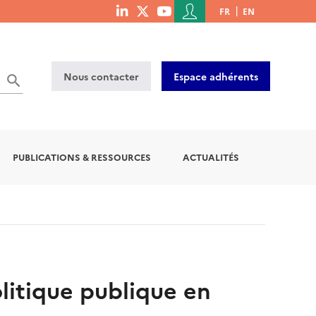
Menu
FR
EN
menu
du
social
compte
links
de
Nous contacter
Espace adhérents
l'utilisateur
PUBLICATIONS & RESSOURCES
ACTUALITÉS
olitique publique en