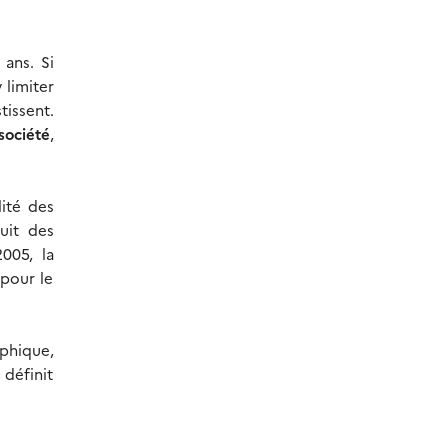
 ans. Si
 limiter
tissent.
société
,
lité des
uit des
005, la
 pour le
phique,
 définit