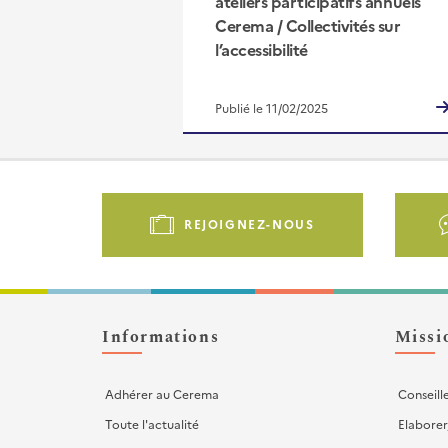
ateliers participatifs annuels
Cerema / Collectivités sur
l’accessibilité
Publié le 11/02/2025
Pied
de
REJOIGNEZ-NOUS
page
-
Liens
d'actions
Informations
Missi
Adhérer au Cerema
Conseill
Toute l'actualité
Elaborer