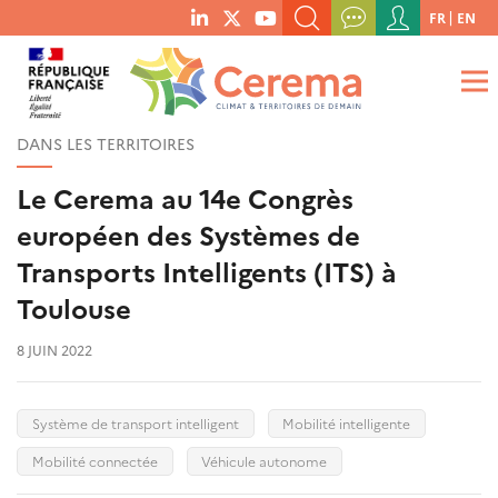
Menu
FR
EN
menu
du
RECHERCHER UN MOT-CLÉ, UNE PUBLICATION, ETC.
social
compte
links
de
QUE RECHERCHEZ-VOUS ?
OK
l'utilisateur
DANS LES TERRITOIRES
Le Cerema au 14e Congrès
européen des Systèmes de
Transports Intelligents (ITS) à
Toulouse
8 JUIN 2022
Système de transport intelligent
Mobilité intelligente
Mobilité connectée
Véhicule autonome