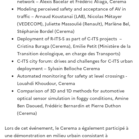
network – Alexis Bacelar et Frédéric Aliaga, Cerema
Modeling perceived safety and acceptance of AV in
traffic – Arnaud Koustanaï (LAB), Nicolas Métayer
(VEDECOM), Juliette Massoulié (Renault), Marlène Bel,
Stéphanie Bordel (Cerema)
Deployment of R-ITS-S as part of C-ITS projects –
Cristina Buraga (Cerema), Emilie Petit (Ministère de la
Transition écologique, en charge des Transports)
C-ITS city forum: drives and challenges for C-ITS urban
deployment – Sylvain Belloche Cerema
Automated monitoring for safety at level crossings -
Louahdi Khoudour, Cerema
Comparison of 3D and 1D methods for automotive
optical sensor simulation in foggy conditions, Amine
Ben Daoued, Frédéric Bernardin et Pierre Duthon
(Cerema)
Lors de cet événement, le Cerema a également participé à
une démonstration en milieu urbain consistant à