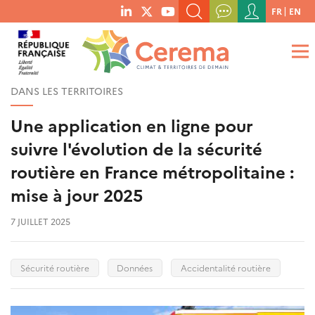
Menu
FR
EN
menu
du
RECHERCHER UN MOT-CLÉ, UNE PUBLICATION, ETC.
social
compte
links
de
QUE RECHERCHEZ-VOUS ?
OK
l'utilisateur
DANS LES TERRITOIRES
Une application en ligne pour
suivre l'évolution de la sécurité
routière en France métropolitaine :
mise à jour 2025
7 JUILLET 2025
Sécurité routière
Données
Accidentalité routière