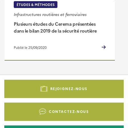
ÉTUDES & MÉTHODES
Infrastructures routières et ferroviaires
Plusieurs études du Cerema présentées
dans le bilan 2019 de la sécurité routière
Publié le 25/09/2020
Pied
de
REJOIGNEZ-NOUS
page
-
Liens
CONTACTEZ-NOUS
d'actions