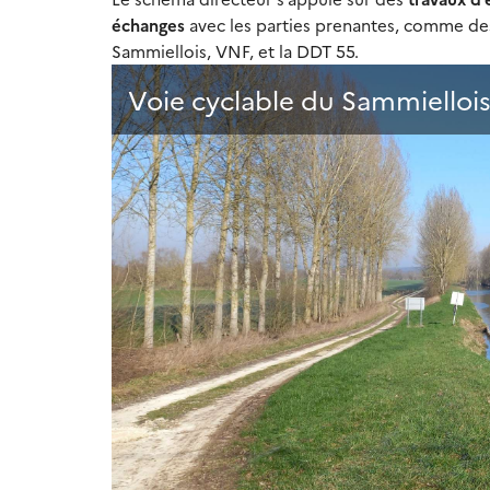
échanges
avec les parties prenantes, comme
Sammiellois, VNF, et la DDT 55.
Voie cyclable du Sammielloi
.
.