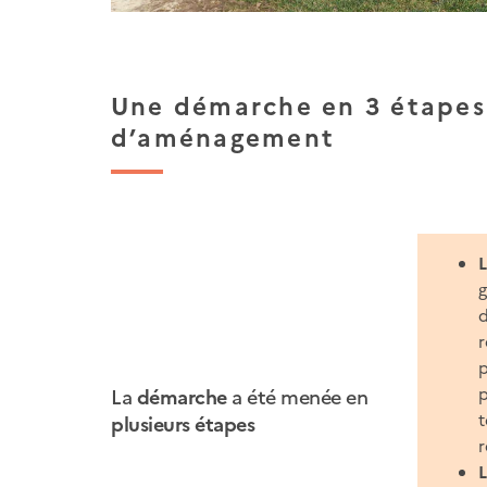
Pause
Une démarche en 3 étapes
d’aménagement
d
r
p
p
La
démarche
a été menée en
t
plusieurs étapes
r
L