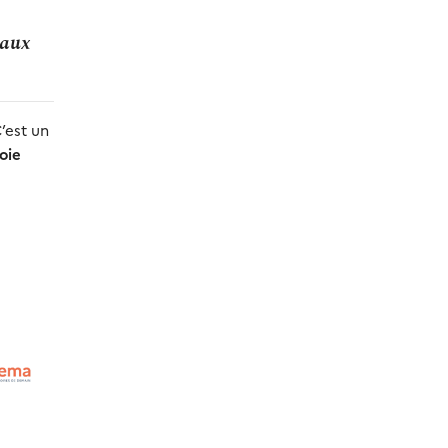
 aux
’est un
voie