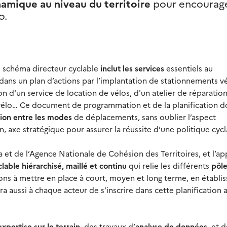
amique au niveau du territoire
pour encourag
o.
le schéma directeur cyclable
inclut les services
essentiels au
dans un plan d’actions par l’implantation de stationnements v
n d'un service de location de vélos, d'un atelier de réparation
vélo… Ce document de programmation et de la planification d
ion entre les modes
de déplacements, sans oublier l’aspect
ion, axe stratégique pour assurer la réussite d’une politique cycl
ma et de l’Agence Nationale de Cohésion des Territoires, et l’ap
lable hiérarchisé, maillé et continu
qui relie les différents
pôl
tions à mettre en place à court, moyen et long terme, en établis
tra aussi à chaque acteur de s’inscrire dans cette planification 
xpertise sur le terrain
, des travaux d’
analyse de données
, et 