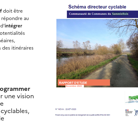
if
doit être
ur répondre au
 d’
intégrer
potentialités
éaires,
s des itinéraires
ogrammer
ir une vision
de
yclables,
de