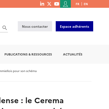
Menu
FR
EN
menu
du
social
compte
links
de
Nous contacter
Espace adhérents
l'utilisateur
PUBLICATIONS & RESSOURCES
ACTUALITÉS
mmiellois pour son schéma
dense : le Cerema