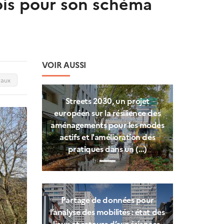
is pour son schéma
VOIR AUSSI
raux
Streets 2030, un projet
européen sur la résilience des
aménagements pour les modes
actifs et l'amélioration des
pratiques dans un (…)
Partage de données pour
l’analyse des mobilités : état des
lieux et retours d’expériences.