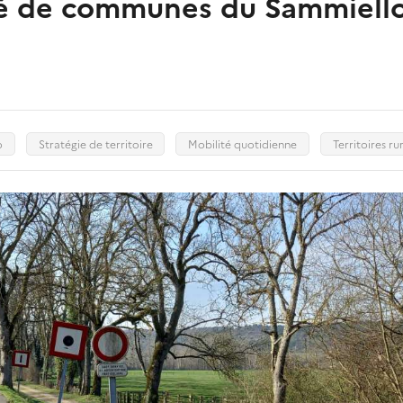
é de communes du Sammiello
o
Stratégie de territoire
Mobilité quotidienne
Territoires ru