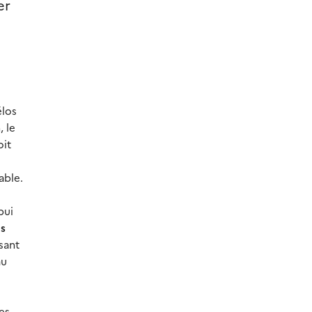
er
élos
, le
oit
able.
pui
es
sant
au
des