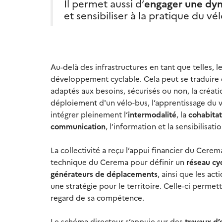
Il permet aussi d’
engager une dyn
et sensibiliser à la pratique du vél
Au-delà des infrastructures en tant que telles, 
développement cyclable. Cela peut se traduire 
adaptés aux besoins, sécurisés ou non, la créatio
déploiement d'un vélo-bus, l’apprentissage du 
intégrer pleinement l’
intermodalité
, la
cohabitat
communication
, l’information et la sensibilisat
La collectivité a reçu l’appui financier du Cere
technique du Cerema pour définir un
réseau cyc
générateurs de déplacements
, ainsi que les ac
une stratégie pour le territoire. Celle-ci permet
regard de sa compétence.
Le schéma directeur s’appuie sur des
travaux d’e