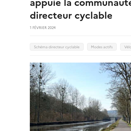
appuie la communaut
directeur cyclable
1 FÉVRIER 2024
Schéma directeur cyclable
Modes actifs
Vél