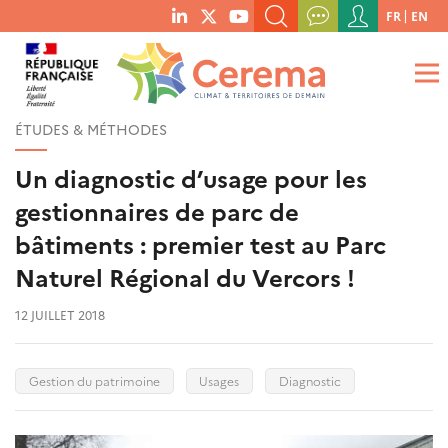
Menu
FR
EN
menu
du
RECHERCHER UN MOT-CLÉ, UNE PUBLICATION, ETC.
social
compte
links
de
QUE RECHERCHEZ-VOUS ?
OK
l'utilisateur
ÉTUDES & MÉTHODES
Un diagnostic d’usage pour les
gestionnaires de parc de
bâtiments : premier test au Parc
Naturel Régional du Vercors !
12 JUILLET 2018
Gestion du patrimoine
Usages
Diagnostic