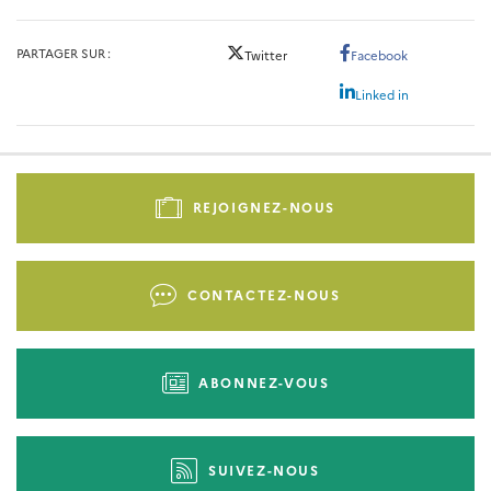
PARTAGER SUR
Twitter
Facebook
Linked in
Pied
de
REJOIGNEZ-NOUS
page
-
Liens
CONTACTEZ-NOUS
d'actions
ABONNEZ-VOUS
SUIVEZ-NOUS