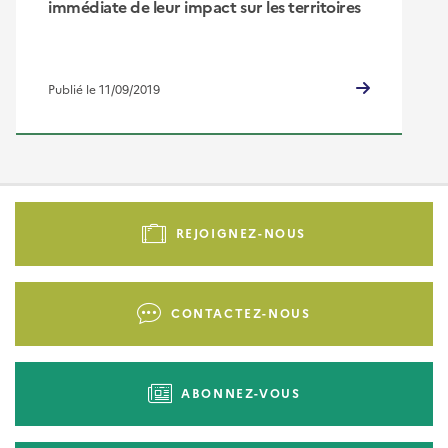
immédiate de leur impact sur les territoires
Publié le 11/09/2019
Pied
de
REJOIGNEZ-NOUS
page
-
Liens
CONTACTEZ-NOUS
d'actions
ABONNEZ-VOUS