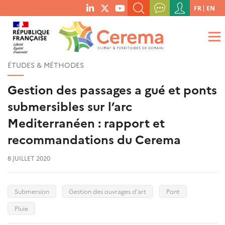
Menu
FR
EN
menu
du
RECHERCHER UN MOT-CLÉ, UNE PUBLICATION, ETC.
social
compte
links
de
QUE RECHERCHEZ-VOUS ?
OK
l'utilisateur
ÉTUDES & MÉTHODES
Gestion des passages a gué et ponts
submersibles sur l’arc
Mediterranéen : rapport et
recommandations du Cerema
8 JUILLET 2020
Submersion
Gestion des ouvrages d'art
Pont
Pluie