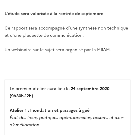
L'étude sera valorisée à la rentrée de septembre
Ce rapport sera accompagné
d’une synthèse non technique
et d’une plaquette de communication.
Un webinaire sur le sujet sera organisé par la MIIAM.
Le premier atelier aura lieu le
24 septembre 2020
(9h30h-12h)
A
telier
1 :
I
nond
a
tion et p
a
ss
a
ges à gué
État des lieux, pratiques opérationnelles, besoins et axes
d’amélioration