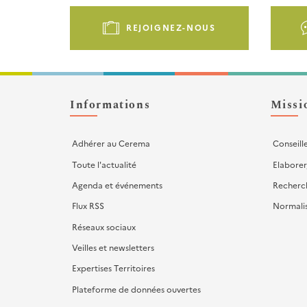
Pied
de
REJOIGNEZ-NOUS
page
-
Liens
d'actions
Informations
Missi
Adhérer au Cerema
Conseill
Toute l'actualité
Elaborer
Agenda et événements
Recherc
Flux RSS
Normali
Réseaux sociaux
Veilles et newsletters
Expertises Territoires
Plateforme de données ouvertes