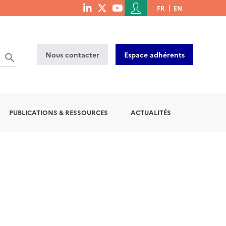
Menu
FR
EN
menu
du
social
compte
links
de
Nous contacter
Espace adhérents
l'utilisateur
PUBLICATIONS & RESSOURCES
ACTUALITÉS