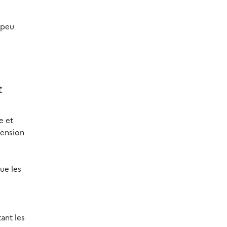
 peu
t
e et
hension
ue les
tant les