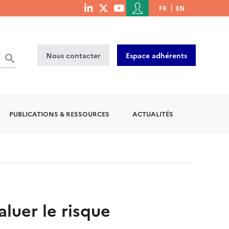
Menu
FR
EN
menu
du
social
compte
links
de
Nous contacter
Espace adhérents
l'utilisateur
PUBLICATIONS & RESSOURCES
ACTUALITÉS
uer le risque