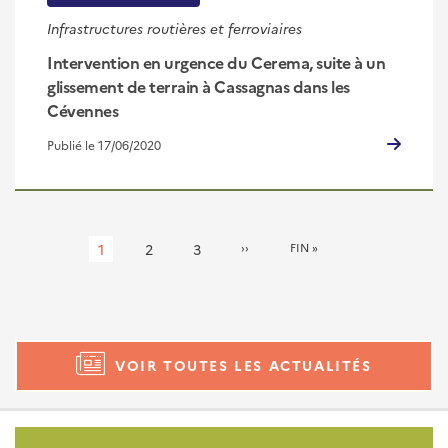
Infrastructures routières et ferroviaires
Intervention en urgence du Cerema, suite à un
glissement de terrain à Cassagnas dans les
Cévennes
Publié le 17/06/2020
Pagination
Page
1
Page
2
Page
3
PAGE
››
DERNIÈRE
FIN »
SUIVANTE
PAGE
courante
VOIR TOUTES LES ACTUALITÉS
Pied