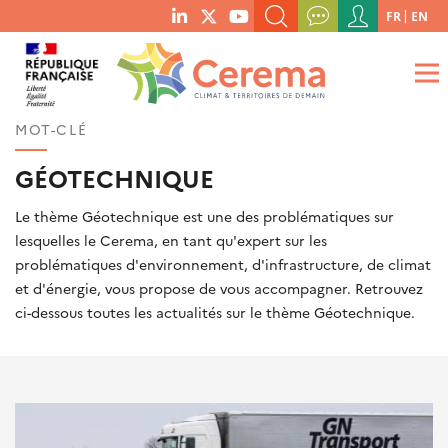
Menu
FR
EN
menu
du
RECHERCHER UN MOT-CLÉ, UNE PUBLICATION, ETC.
social
compte
links
de
QUE RECHERCHEZ-VOUS ?
OK
l'utilisateur
MOT-CLÉ
GÉOTECHNIQUE
Le thème Géotechnique est une des problématiques sur
lesquelles le Cerema, en tant qu'expert sur les
problématiques d'environnement, d'infrastructure, de climat
et d'énergie, vous propose de vous accompagner. Retrouvez
ci-dessous toutes les actualités sur le thème Géotechnique.