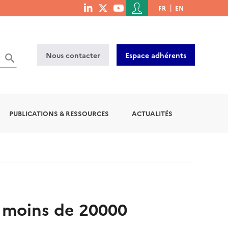
Menu
FR
EN
menu
du
social
compte
links
de
Nous contacter
Espace adhérents
l'utilisateur
PUBLICATIONS & RESSOURCES
ACTUALITÉS
e moins de 20000