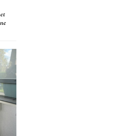
et
ine