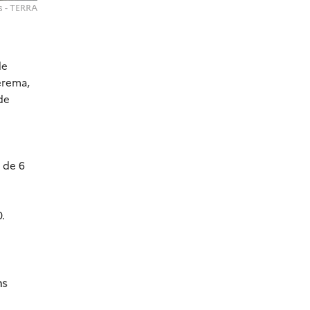
s - TERRA
de
Cerema,
de
 de 6
.
ns