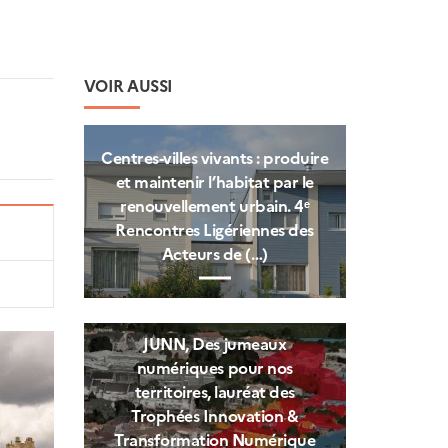
VOIR AUSSI
Centres‑villes vivants : produire
et maintenir l’habitat par le
renouvellement urbain. 4ᵉ
Rencontres Ligériennes des
Acteurs de (…)
JUNN, Des jumeaux
numériques pour nos
territoires, lauréat des
Trophées Innovation &
Transformation Numérique