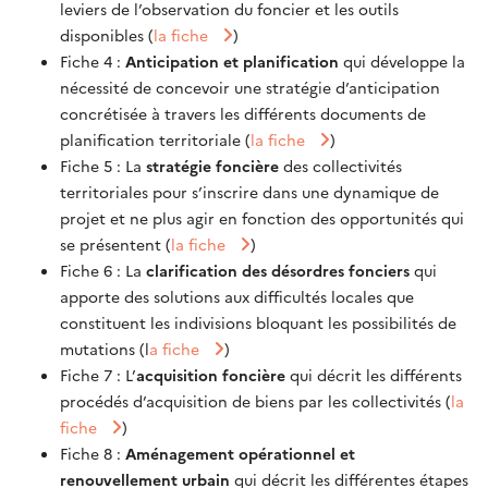
leviers de l’observation du foncier et les outils
disponibles (
la fiche
)
Fiche 4 :
Anticipation et planification
qui développe la
nécessité de concevoir une stratégie d’anticipation
concrétisée à travers les différents documents de
planification territoriale (
la fiche
)
Fiche 5 : La
stratégie foncière
des collectivités
territoriales pour s’inscrire dans une dynamique de
projet et ne plus agir en fonction des opportunités qui
se présentent (
la fiche
)
Fiche 6 : La
clarification des désordres fonciers
qui
apporte des solutions aux difficultés locales que
constituent les indivisions bloquant les possibilités de
mutations (l
a fiche
)
Fiche 7 : L’
acquisition foncière
qui décrit les différents
procédés d’acquisition de biens par les collectivités (
la
fiche
)
Fiche 8 :
Aménagement opérationnel et
renouvellement urbain
qui décrit les différentes étapes