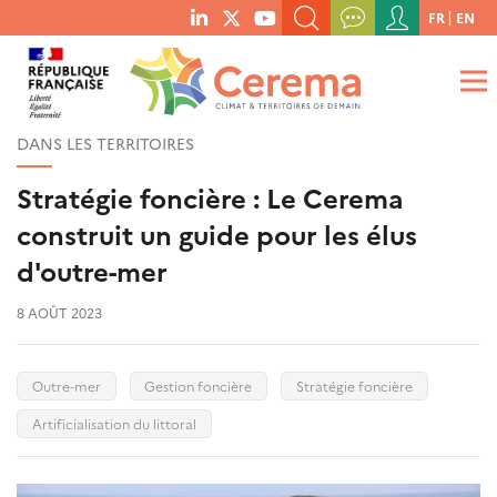
Menu
FR
EN
menu
du
RECHERCHER UN MOT-CLÉ, UNE PUBLICATION, ETC.
social
compte
links
de
QUE RECHERCHEZ-VOUS ?
OK
l'utilisateur
DANS LES TERRITOIRES
Stratégie foncière : Le Cerema
construit un guide pour les élus
d'outre-mer
8 AOÛT 2023
Outre-mer
Gestion foncière
Stratégie foncière
Artificialisation du littoral