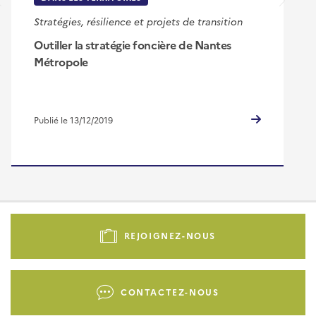
Stratégies, résilience et projets de transition
Outiller la stratégie foncière de Nantes
Métropole
Publié le 13/12/2019
Pied
de
REJOIGNEZ-NOUS
page
-
Liens
CONTACTEZ-NOUS
d'actions