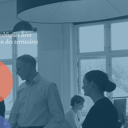
bliques liées
 des territoires