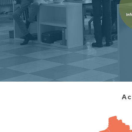
Inf
Ac