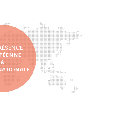
RÉSENCE
PÉENNE
&
NATIONALE