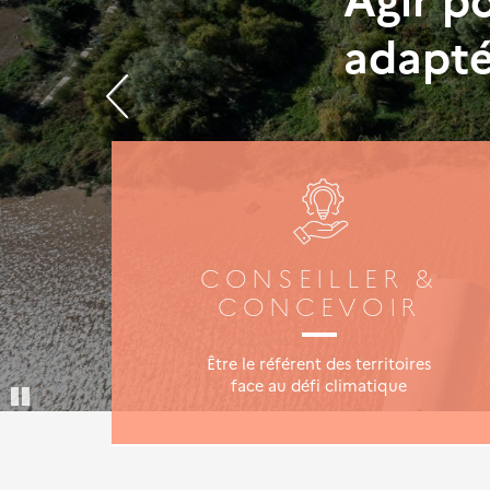
adapté
Nation
Port d
CONSEILLER &
CONCEVOIR
Être le référent des territoires
face au défi climatique
Pause