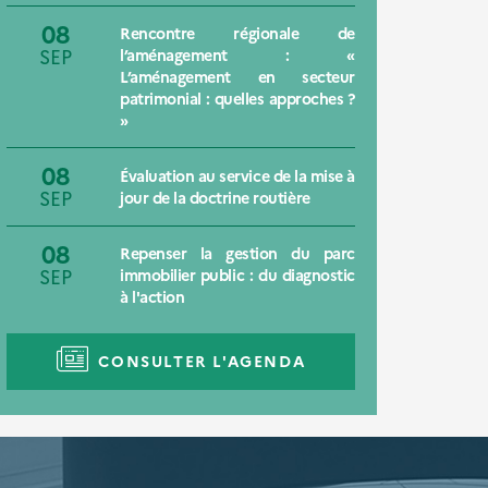
08
Rencontre régionale de
SEP
l’aménagement : «
L’aménagement en secteur
patrimonial : quelles approches ?
»
08
Évaluation au service de la mise à
SEP
jour de la doctrine routière
08
Repenser la gestion du parc
SEP
immobilier public : du diagnostic
à l'action
CONSULTER L'AGENDA