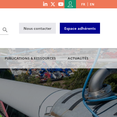
Menu
FR
EN
menu
du
social
compte
links
de
Nous contacter
Espace adhérents
l'utilisateur
PUBLICATIONS & RESSOURCES
ACTUALITÉS