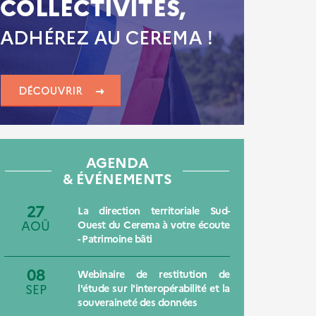
AGENDA
& ÉVÉNEMENTS
27
La direction territoriale Sud-
AOÛ
Ouest du Cerema à votre écoute
- Patrimoine bâti
08
Webinaire de restitution de
SEP
l'étude sur l'interopérabilité et la
souveraineté des données