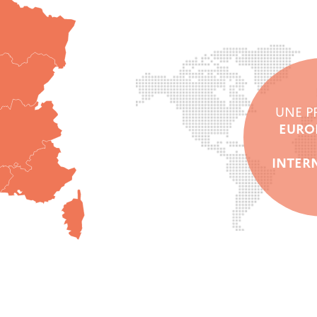
UNE P
EURO
INTER