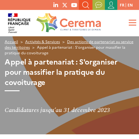
Menu
FR
EN
menu
du
RECHERCHER UN MOT-CLÉ, UNE PUBLICATION, ETC.
social
compte
links
de
QUE RECHERCHEZ-VOUS ?
OK
l'utilisateur
Accueil
Activités & Services
Des actions de partenariat au service
des territoires
Appel à partenariat : S'organiser pour massifier la
pratique du covoiturage
Appel à partenariat : S'organiser
pour massifier la pratique du
covoiturage
Candidatures jusqu’au 31 décembre 2023