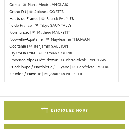
Corse |
✉ Pierre-Alexis LANGLAIS
Grand Est |
✉ Solenne CORTES
Hauts-de-France |
✉ Patrick PALMIER
Île-de-France |
✉ Tibye SAUMTALLY
Normandie |
✉ Mathieu MAUPETIT
Nouvelle-Aquitaine |
✉ May-Jeanne THAI-VAN
Occitanie |
✉ Benjamin SAUBION
Pays de la Loire |
✉ Damien COURBE
Provence-Alpes-Côte d'Azur |
✉ Pierre-Alexis LANGLAIS
Guadeloupe / Martinique / Guyane |
✉ Bénédicte BAXERRES
Réunion / Mayotte |
✉ Jonathan PRIESTER
Pied
de
REJOIGNEZ-NOUS
page
-