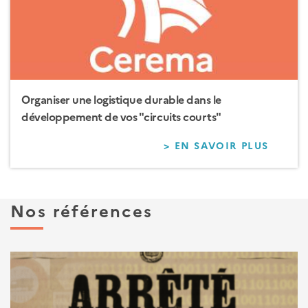
Organiser une logistique durable dans le
développement de vos "circuits courts"
> EN SAVOIR PLUS
SUR
ORGAN
UNE
LOGIS
DURAB
Nos références
DANS
LE
DÉVEL
DE
VOS
"CIRC
COURT