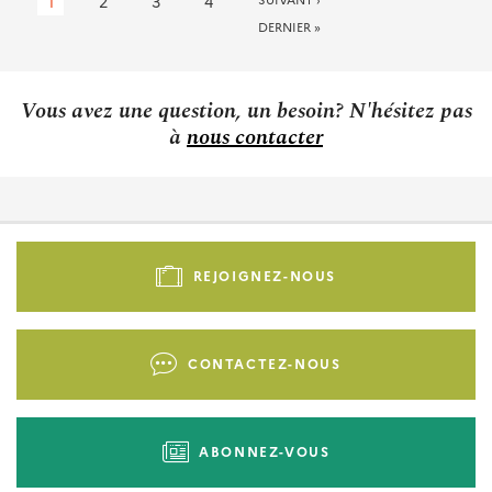
Page
1
Page
2
Page
3
Page
4
SUIVANTE
courante
DERNIÈRE
DERNIER »
PAGE
Vous avez une question, un besoin? N'hésitez pas
à
nous contacter
Pied
de
REJOIGNEZ-NOUS
page
-
Liens
CONTACTEZ-NOUS
d'actions
ABONNEZ-VOUS