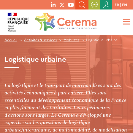
Menu
FR
EN
menu
du
RECHERCHER UN MOT-CLÉ, UNE PUBLICATION, ETC.
social
compte
links
de
QUE RECHERCHEZ-VOUS ?
OK
l'utilisateur
Accueil
Activités & services
Mobilités
Logistique urbaine
Logistique urbaine
La logistique et le transport de marchandises sont des
activités économiques à part entière. Elles sont
essentielles au développement économique de la France
et plus finement des territoires. Leurs périmètres
d’actions sont larges. Le Cerema a développé une
expertise sur les questions de logistique
urbaine/interurbaine, de multimodalité, de modélisation