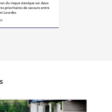
ion du risque sismique sur deux
Vulnérabilité des itinéraire
res prioritaires de secours entre
l’aléa sismique en région 
et Lourdes
Provence-Alpes-Côte d'Azur
ie
s