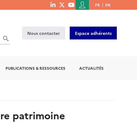
Menu
FR
EN
menu
du
social
compte
links
de
Nous contacter
Espace adhérents
l'utilisateur
OK
PUBLICATIONS & RESSOURCES
ACTUALITÉS
tre patrimoine