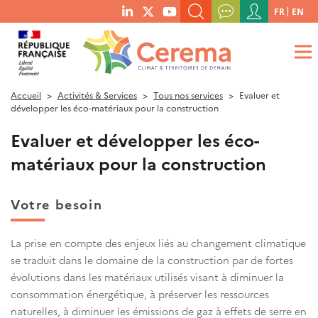
Menu
FR
EN
menu
du
RECHERCHER UN MOT-CLÉ, UNE PUBLICATION, ETC.
social
compte
links
de
QUE RECHERCHEZ-VOUS ?
OK
l'utilisateur
Accueil
Activités & Services
Tous nos services
Evaluer et
développer les éco-matériaux pour la construction
Evaluer et développer les éco-
matériaux pour la construction
Votre besoin
La prise en compte des enjeux liés au changement climatique
se traduit dans le domaine de la construction par de fortes
évolutions dans les matériaux utilisés visant à diminuer la
consommation énergétique, à préserver les ressources
naturelles, à diminuer les émissions de gaz à effets de serre en