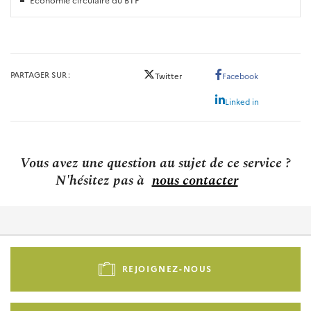
PARTAGER SUR
Twitter
Facebook
Linked in
Vous avez une question au sujet de ce service ?
N'hésitez pas à
nous contacter
Pied
de
REJOIGNEZ-NOUS
page
-