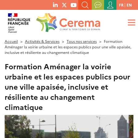
Menu
FR
EN
menu
du
RECHERCHER UN MOT-CLÉ, UNE PUBLICATION, ETC.
social
compte
links
de
QUE RECHERCHEZ-VOUS ?
OK
l'utilisateur
Accueil
Activités & Services
Tous nos services
Formation
Aménager la voirie urbaine et les espaces publics pour une ville apaisée,
inclusive et résiliente au changement climatique
Formation Aménager la voirie
urbaine et les espaces publics pour
une ville apaisée, inclusive et
résiliente au changement
climatique