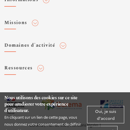
Adhérer au Cerema
Missions
Toute l'actualité
Agenda et événements
Conseiller & Concevoir
Domaines d'activité
Flux RSS
Elaborer, Diffuser & Animer
Réseaux sociaux
Rechercher & Innover
Aménagement et stratégies territoriales
Veilles et newsletters
Ressources
Normalisation
Bâtiment
Expertises Territoires
Mobilités
Plateforme de données ouvertes
Editions
Infrastructures de transport
Espace presse
Rapports d'étude
Nous utilisons des cookies sur ce site
Environnement et risques
pour améliorer votre expérience
Publications HAL
d'utilisateur.
Mer et littoral
Oui, je suis
Documentation routière (DTRF)
En cliquant sur un lien de cette page, vous
d'accord
Logiciels & apps
nous donnez votre consentement de définir
Cerema
Plan du site
Mentions légales