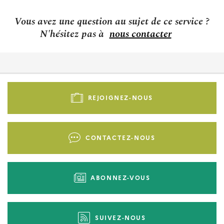
Vous avez une question au sujet de ce service ?
N'hésitez pas à
nous contacter
Pied
de
REJOIGNEZ-NOUS
page
-
Liens
CONTACTEZ-NOUS
d'actions
ABONNEZ-VOUS
SUIVEZ-NOUS